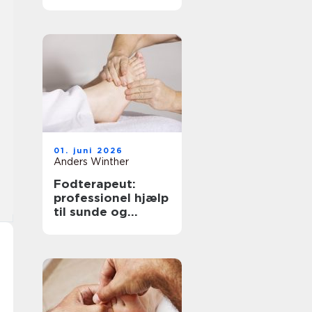
løsninger til bedre
hørelse
01. juni 2026
Anders Winther
Fodterapeut:
professionel hjælp
til sunde og
smertefri fødder