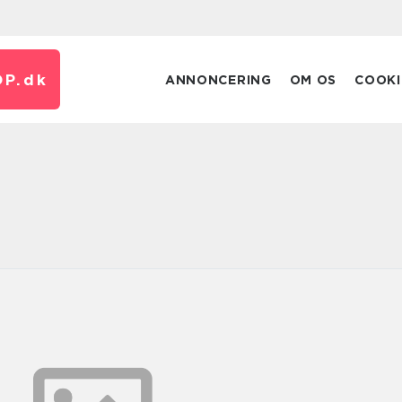
P.
dk
ANNONCERING
OM OS
COOKI