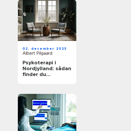
02. december 2025
Albert Pilgaard
Psykoterapi i
Nordjylland: sådan
finder du
kvalificeret hjælp
tæt på dig