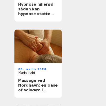
Hypnose hillerød
sådan kan
hypnose støtte
trivsel og
forandring
06. marts 2026
Maria Hald
Massage ved
Nordhavn: en oase
af velvære i
hjertet af byen