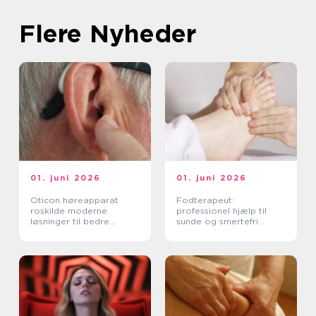
Flere Nyheder
01. juni 2026
01. juni 2026
Oticon høreapparat
Fodterapeut:
roskilde moderne
professionel hjælp til
løsninger til bedre
sunde og smertefri
hørelse
fødder