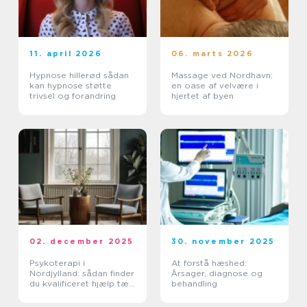
11. april 2026
06. marts 2026
Hypnose hillerød sådan
Massage ved Nordhavn:
kan hypnose støtte
en oase af velvære i
trivsel og forandring
hjertet af byen
02. december 2025
30. november 2025
Psykoterapi i
At forstå hæshed:
Nordjylland: sådan finder
Årsager, diagnose og
du kvalificeret hjælp tæt
behandling
på dig