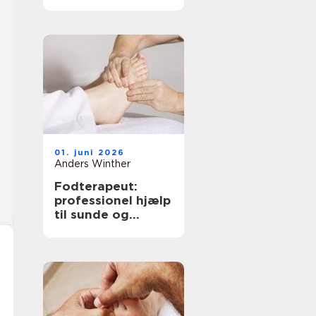
løsninger til bedre
hørelse
01. juni 2026
Anders Winther
Fodterapeut:
professionel hjælp
til sunde og
smertefri fødder