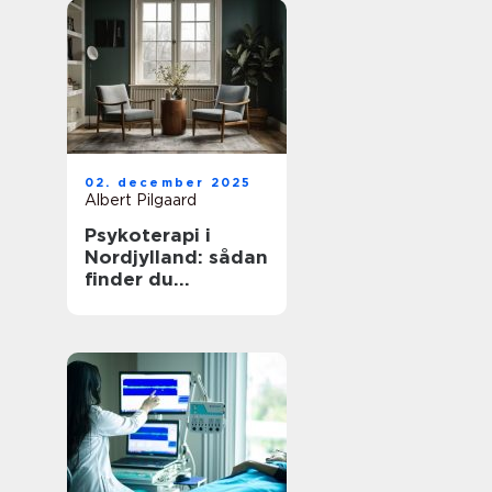
02. december 2025
Albert Pilgaard
Psykoterapi i
Nordjylland: sådan
finder du
kvalificeret hjælp
tæt på dig