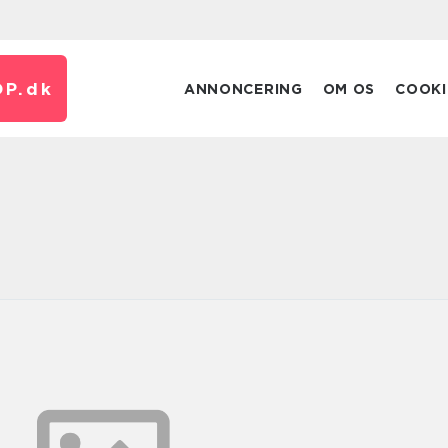
P.
dk
ANNONCERING
OM OS
COOKI