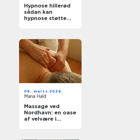
Hypnose hillerød
sådan kan
hypnose støtte
trivsel og
forandring
06. marts 2026
Maria Hald
Massage ved
Nordhavn: en oase
af velvære i
hjertet af byen