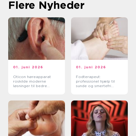
Flere Nyheder
01. juni 2026
01. juni 2026
Oticon høreapparat
Fodterapeut:
roskilde moderne
professionel hjælp til
løsninger til bedre
sunde og smertefri
hørelse
fødder