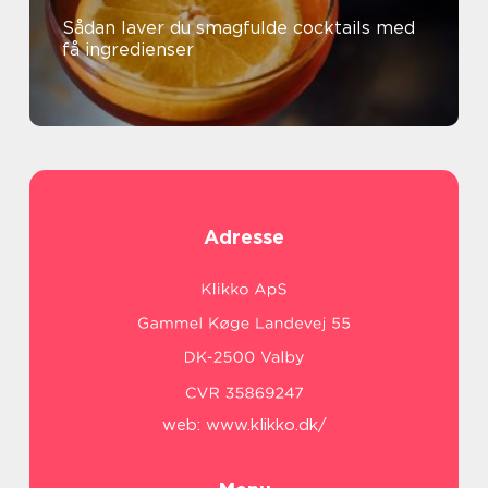
Sådan laver du smagfulde cocktails med
få ingredienser
Adresse
web:
www.klikko.dk/