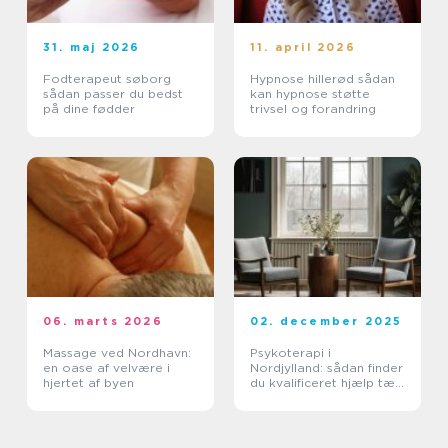
31. maj 2026
11. april 2026
Fodterapeut søborg
Hypnose hillerød sådan
sådan passer du bedst
kan hypnose støtte
på dine fødder
trivsel og forandring
06. marts 2026
02. december 2025
Massage ved Nordhavn:
Psykoterapi i
en oase af velvære i
Nordjylland: sådan finder
hjertet af byen
du kvalificeret hjælp tæt
på dig