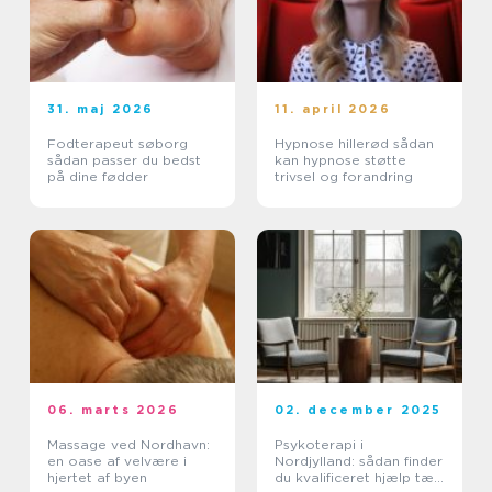
31. maj 2026
11. april 2026
Fodterapeut søborg
Hypnose hillerød sådan
sådan passer du bedst
kan hypnose støtte
på dine fødder
trivsel og forandring
06. marts 2026
02. december 2025
Massage ved Nordhavn:
Psykoterapi i
en oase af velvære i
Nordjylland: sådan finder
hjertet af byen
du kvalificeret hjælp tæt