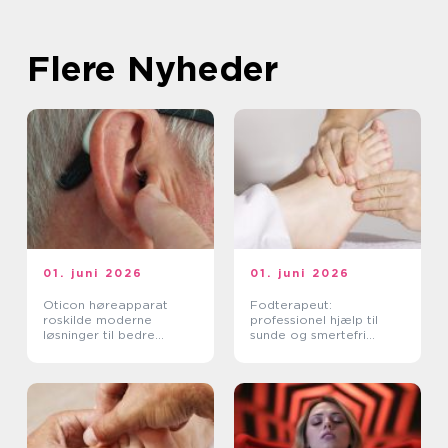
Flere Nyheder
01. juni 2026
01. juni 2026
Oticon høreapparat
Fodterapeut:
roskilde moderne
professionel hjælp til
løsninger til bedre
sunde og smertefri
hørelse
fødder