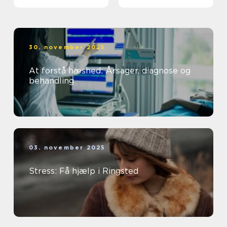
på dig
30. november 2025
At forstå hæshed: Årsager, diagnose og
behandling
03. november 2025
Stress: Få hjælp i Ringsted