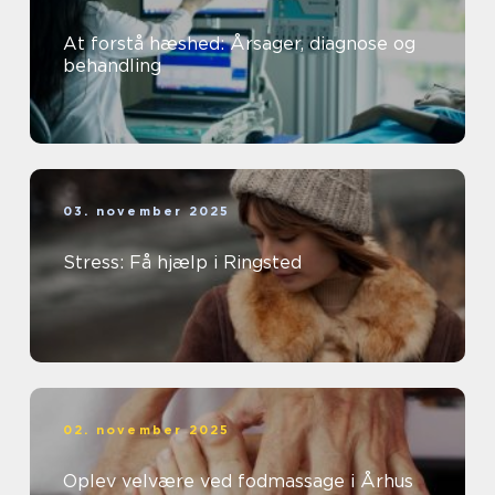
At forstå hæshed: Årsager, diagnose og
behandling
03. november 2025
Stress: Få hjælp i Ringsted
02. november 2025
Oplev velvære ved fodmassage i Århus