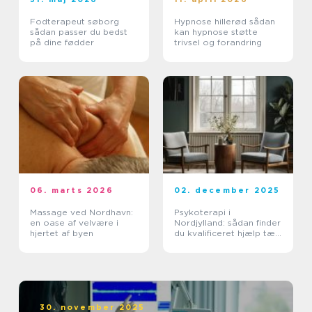
Fodterapeut søborg
Hypnose hillerød sådan
sådan passer du bedst
kan hypnose støtte
på dine fødder
trivsel og forandring
06. marts 2026
02. december 2025
Massage ved Nordhavn:
Psykoterapi i
en oase af velvære i
Nordjylland: sådan finder
hjertet af byen
du kvalificeret hjælp tæt
på dig
30. november 2025