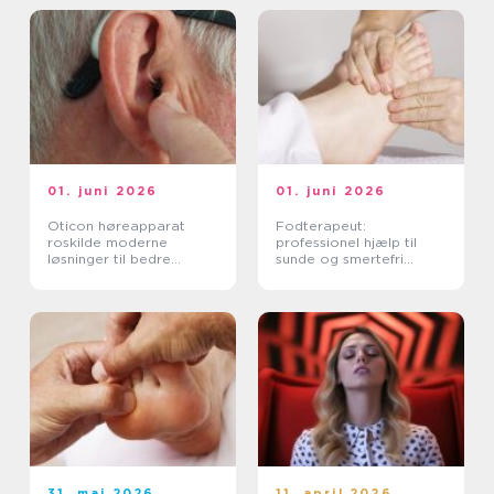
01. juni 2026
01. juni 2026
Oticon høreapparat
Fodterapeut:
roskilde moderne
professionel hjælp til
løsninger til bedre
sunde og smertefri
hørelse
fødder
31. maj 2026
11. april 2026