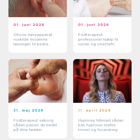
01. juni 2026
01. juni 2026
Oticon høreapparat
Fodterapeut:
roskilde moderne
professionel hjælp til
løsninger til bedre
sunde og smertefri
hørelse
fødder
31. maj 2026
11. april 2026
Fodterapeut søborg
Hypnose hillerød sådan
sådan passer du bedst
kan hypnose støtte
på dine fødder
trivsel og forandring