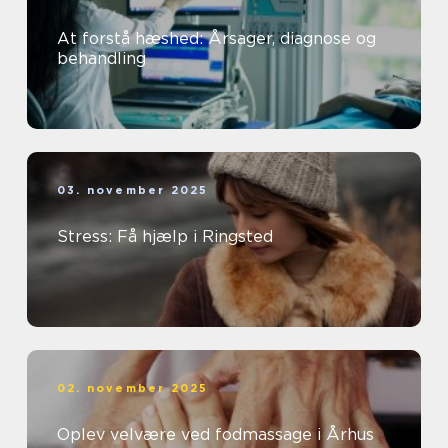
At forstå hæshed: Årsager, diagnose og
behandling
03. november 2025
Stress: Få hjælp i Ringsted
02. november 2025
Oplev velvære ved fodmassage i Århus