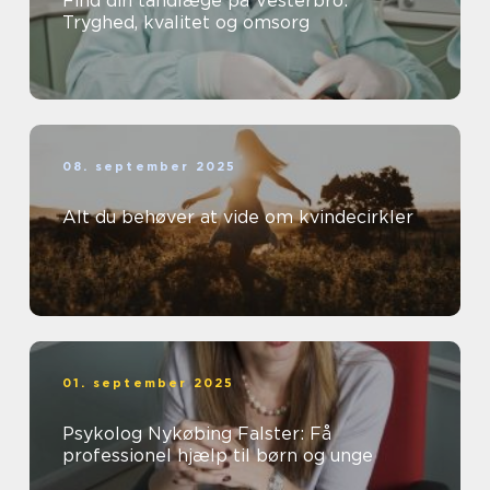
Find din tandlæge på Vesterbro:
Tryghed, kvalitet og omsorg
08. september 2025
Alt du behøver at vide om kvindecirkler
01. september 2025
Psykolog Nykøbing Falster: Få
professionel hjælp til børn og unge