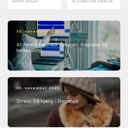
hjertet af byen
du kvalificeret hjælp tæt
på dig
30. november 2025
At forstå hæshed: Årsager, diagnose og
behandling
03. november 2025
Stress: Få hjælp i Ringsted