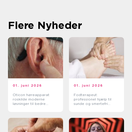
Flere Nyheder
01. juni 2026
01. juni 2026
Oticon høreapparat
Fodterapeut:
roskilde moderne
professionel hjælp til
løsninger til bedre
sunde og smertefri
hørelse
fødder