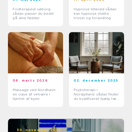
Fodterapeut søborg
Hypnose hillerød sådan
sådan passer du bedst
kan hypnose støtte
på dine fødder
trivsel og forandring
06. marts 2026
02. december 2025
Massage ved Nordhavn:
Psykoterapi i
en oase af velvære i
Nordjylland: sådan finder
hjertet af byen
du kvalificeret hjælp tæt
på dig
30. november 2025