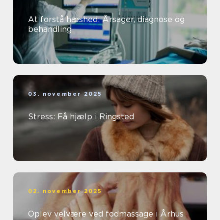
At forstå hæshed: Årsager, diagnose og
behandling
03. november 2025
Stress: Få hjælp i Ringsted
02. november 2025
Oplev velvære ved fodmassage i Århus