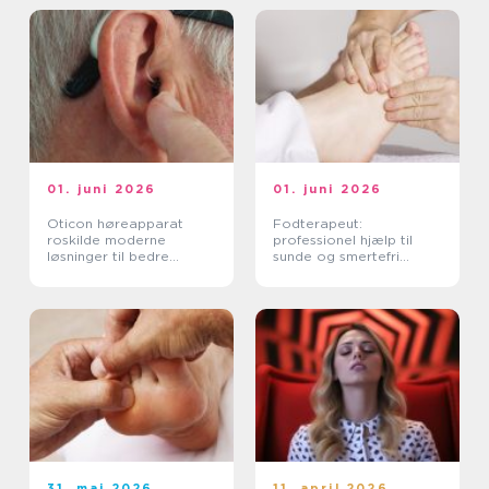
01. juni 2026
01. juni 2026
Oticon høreapparat
Fodterapeut:
roskilde moderne
professionel hjælp til
løsninger til bedre
sunde og smertefri
hørelse
fødder
31. maj 2026
11. april 2026