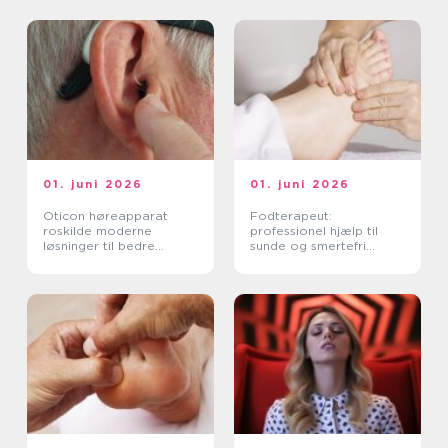
01. juni 2026
01. juni 2026
Oticon høreapparat
Fodterapeut:
roskilde moderne
professionel hjælp til
løsninger til bedre
sunde og smertefri
hørelse
fødder