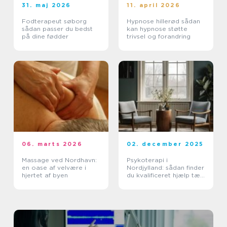
31. maj 2026
11. april 2026
Fodterapeut søborg
Hypnose hillerød sådan
sådan passer du bedst
kan hypnose støtte
på dine fødder
trivsel og forandring
06. marts 2026
02. december 2025
Massage ved Nordhavn:
Psykoterapi i
en oase af velvære i
Nordjylland: sådan finder
hjertet af byen
du kvalificeret hjælp tæt
på dig