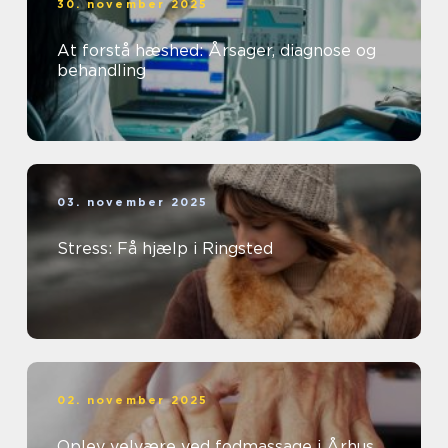
30. november 2025
At forstå hæshed: Årsager, diagnose og
behandling
03. november 2025
Stress: Få hjælp i Ringsted
02. november 2025
Oplev velvære ved fodmassage i Århus