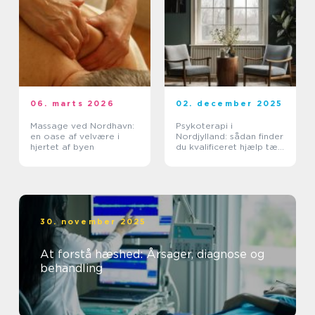
06. marts 2026
02. december 2025
Massage ved Nordhavn:
Psykoterapi i
en oase af velvære i
Nordjylland: sådan finder
hjertet af byen
du kvalificeret hjælp tæt
på dig
30. november 2025
At forstå hæshed: Årsager, diagnose og
behandling