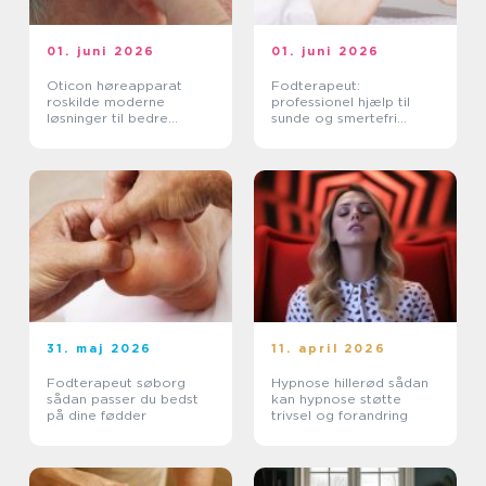
01. juni 2026
01. juni 2026
Oticon høreapparat
Fodterapeut:
roskilde moderne
professionel hjælp til
løsninger til bedre
sunde og smertefri
hørelse
fødder
31. maj 2026
11. april 2026
Fodterapeut søborg
Hypnose hillerød sådan
sådan passer du bedst
kan hypnose støtte
på dine fødder
trivsel og forandring