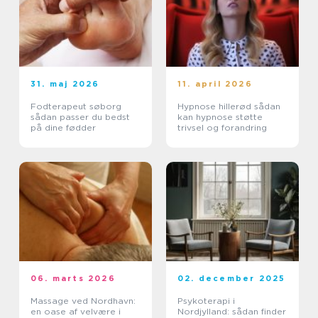
31. maj 2026
11. april 2026
Fodterapeut søborg
Hypnose hillerød sådan
sådan passer du bedst
kan hypnose støtte
på dine fødder
trivsel og forandring
06. marts 2026
02. december 2025
Massage ved Nordhavn:
Psykoterapi i
en oase af velvære i
Nordjylland: sådan finder