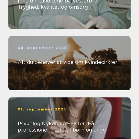
Find din tandlæge på Vesterbro:
Tryghed, kvalitet og omsorg
08. september 2025
Alt du behøver at vide om kvindecirkler
01. september 2025
Psykolog Nykøbing Falster: Få
professionel hjælp til børn og unge