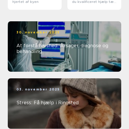
hjertet af byen
du kvalificeret hjælp tæt
på dig
30. november 2025
At forstå hæshed: Årsager, diagnose og
behandling
03. november 2025
Stress: Få hjælp i Ringsted