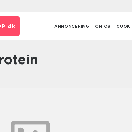
P.
dk
ANNONCERING
OM OS
COOKI
rotein