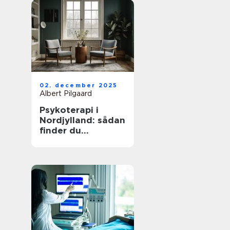
02. december 2025
Albert Pilgaard
Psykoterapi i
Nordjylland: sådan
finder du
kvalificeret hjælp
tæt på dig