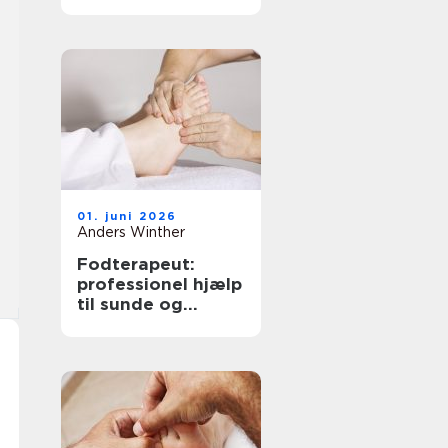
løsninger til bedre
hørelse
01. juni 2026
Anders Winther
Fodterapeut:
professionel hjælp
til sunde og
smertefri fødder