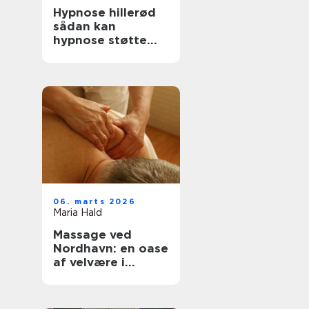
Hypnose hillerød
sådan kan
hypnose støtte
trivsel og
forandring
06. marts 2026
Maria Hald
Massage ved
Nordhavn: en oase
af velvære i
hjertet af byen