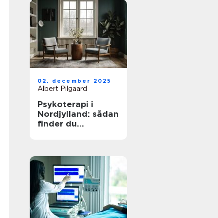
02. december 2025
Albert Pilgaard
Psykoterapi i
Nordjylland: sådan
finder du
kvalificeret hjælp
tæt på dig