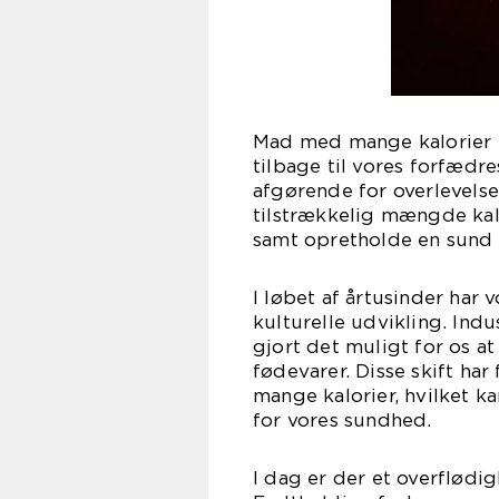
Mad med mange kalorier ha
tilbage til vores forfædr
afgørende for overlevels
tilstrækkelig mængde kalo
samt opretholde en sund 
I løbet af årtusinder har
kulturelle udvikling. Ind
gjort det muligt for os a
fødevarer. Disse skift ha
mange kalorier, hvilket k
for vores sundhed.
I dag er der et overflødi