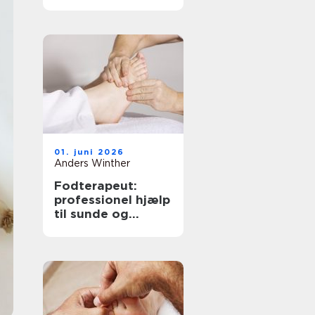
løsninger til bedre
hørelse
01. juni 2026
Anders Winther
Fodterapeut:
professionel hjælp
til sunde og
smertefri fødder