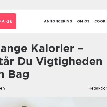
P.
dk
ANNONCERING
OM OS
COOKI
tår Du Vigtigheden
en Bag
sen
Redaktio