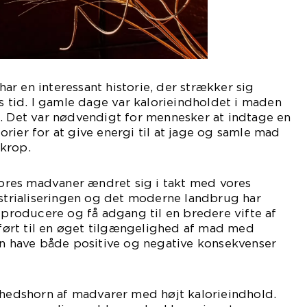
r en interessant historie, der strækker sig
es tid. I gamle dage var kalorieindholdet i maden
e. Det var nødvendigt for mennesker at indtage en
rier for at give energi til at jage og samle mad
krop.
 vores madvaner ændret sig i takt med vores
ustrialiseringen og det moderne landbrug har
t producere og få adgang til en bredere vifte af
r ført til en øget tilgængelighed af mad med
an have både positive og negative konsekvenser
ghedshorn af madvarer med højt kalorieindhold.