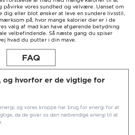
s forståelse af mad med mange kalorier til at
g påvirke vores sundhed og velvære. Uanset om
e dig eller blot ønsker at leve en sundere livsstil,
pmærksom på, hvor mange kalorier der er i de
ores valg af mad kan have afgørende betydning
tale velbefindende. Så næste gang du spiser
vej hvad du putter i din mave.
FAQ
, og hvorfor er de vigtige for
energi, og vores kroppe har brug for energi for at
gtige, da de giver os den nødvendige energi til at
.