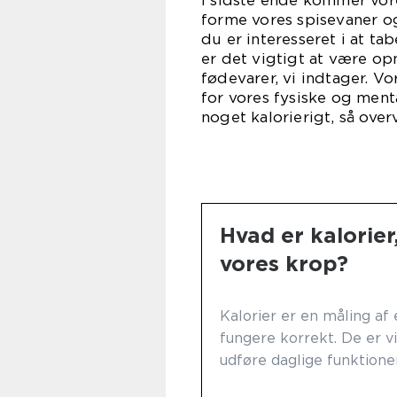
I sidste ende kommer vore
forme vores spisevaner o
du er interesseret i at tab
er det vigtigt at være o
fødevarer, vi indtager. V
for vores fysiske og men
noget kalorierigt, så over
Hvad er kalorier
vores krop?
Kalorier er en måling af 
fungere korrekt. De er vi
udføre daglige funktioner