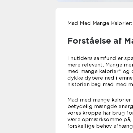
Mad Med Mange Kalorier: 
Forståelse af 
I nutidens samfund er sp
mere relevant. Mange menn
med mange kalorier” og de
dykke dybere ned i emnet
historien bag mad med ma
Mad med mange kalorier d
betydelig mængde energi p
vores kroppe har brug for 
være opmærksomme på, at 
forskellige behov afhængi