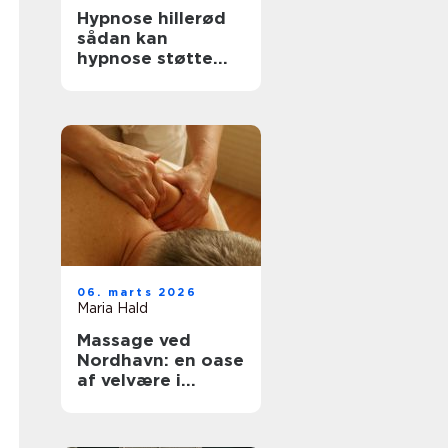
Hypnose hillerød
sådan kan
hypnose støtte
trivsel og
forandring
06. marts 2026
Maria Hald
Massage ved
Nordhavn: en oase
af velvære i
hjertet af byen