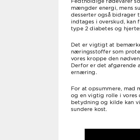
Fedtholdige fødevarer so
mængder energi, mens su
desserter også bidrager ti
indtages i overskud, ka
type 2 diabetes og hjer
Det er vigtigt at bemærke,
næringsstoffer som protei
vores kroppe den nødvendi
Derfor er det afgørende a
ernæring.
For at opsummere, mad me
og en vigtig rolle i vores
betydning og kilde kan 
sundere kost.