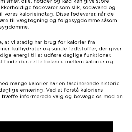
m smør, olie, nødder og kød kan give store
kkerholdige fødevarer som slik, sodavand og
l vores kalorieindtag. Disse fødevarer, når de
n føre til vægtøgning og følgesygdomme såsom
tesygdomme.
 at vi stadig har brug for kalorier fra
ner, kulhydrater og sunde fedtstoffer, der giver
ge energi til at udføre daglige funktioner.
t finde den rette balance mellem kalorier og
d mange kalorier har en fascinerende historie
 daglige ernæring. Ved at forstå kaloriens
vi træffe informerede valg og bevæge os mod en