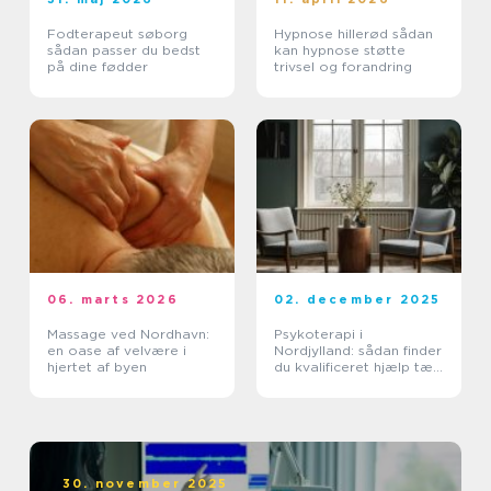
Fodterapeut søborg
Hypnose hillerød sådan
sådan passer du bedst
kan hypnose støtte
på dine fødder
trivsel og forandring
06. marts 2026
02. december 2025
Massage ved Nordhavn:
Psykoterapi i
en oase af velvære i
Nordjylland: sådan finder
hjertet af byen
du kvalificeret hjælp tæt
på dig
30. november 2025