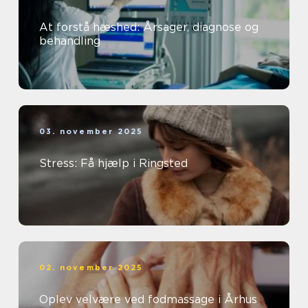
At forstå hæshed: Årsager, diagnose og
behandling
03. november 2025
Stress: Få hjælp i Ringsted
02. november 2025
Oplev velvære ved fodmassage i Århus