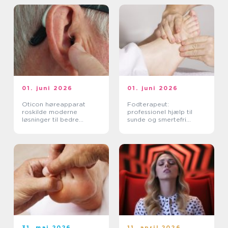
01. juni 2026
01. juni 2026
Oticon høreapparat
Fodterapeut:
roskilde moderne
professionel hjælp til
løsninger til bedre
sunde og smertefri
hørelse
fødder
31. maj 2026
11. april 2026