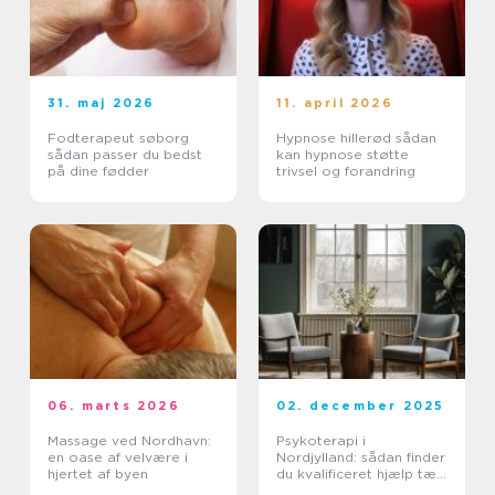
31. maj 2026
11. april 2026
Fodterapeut søborg
Hypnose hillerød sådan
sådan passer du bedst
kan hypnose støtte
på dine fødder
trivsel og forandring
06. marts 2026
02. december 2025
Massage ved Nordhavn:
Psykoterapi i
en oase af velvære i
Nordjylland: sådan finder
hjertet af byen
du kvalificeret hjælp tæt
på dig