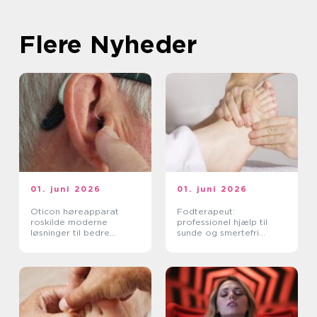
Flere Nyheder
01. juni 2026
01. juni 2026
Oticon høreapparat
Fodterapeut:
roskilde moderne
professionel hjælp til
løsninger til bedre
sunde og smertefri
hørelse
fødder