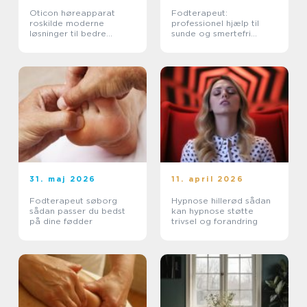
Oticon høreapparat
Fodterapeut:
roskilde moderne
professionel hjælp til
løsninger til bedre
sunde og smertefri
hørelse
fødder
31. maj 2026
11. april 2026
Fodterapeut søborg
Hypnose hillerød sådan
sådan passer du bedst
kan hypnose støtte
på dine fødder
trivsel og forandring