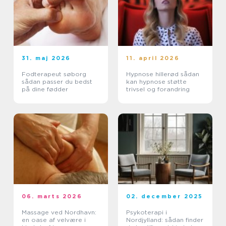
31. maj 2026
11. april 2026
Fodterapeut søborg
Hypnose hillerød sådan
sådan passer du bedst
kan hypnose støtte
på dine fødder
trivsel og forandring
06. marts 2026
02. december 2025
Massage ved Nordhavn:
Psykoterapi i
en oase af velvære i
Nordjylland: sådan finder