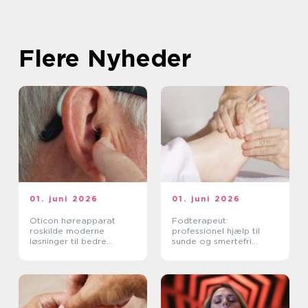
Flere Nyheder
01. juni 2026
01. juni 2026
Oticon høreapparat
Fodterapeut:
roskilde moderne
professionel hjælp til
løsninger til bedre
sunde og smertefri
hørelse
fødder