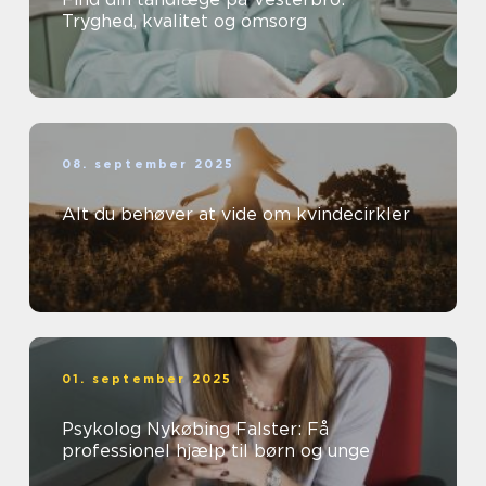
Tryghed, kvalitet og omsorg
08. september 2025
Alt du behøver at vide om kvindecirkler
01. september 2025
Psykolog Nykøbing Falster: Få
professionel hjælp til børn og unge