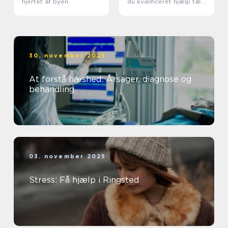
hjertet af byen
du kvalificeret hjælp tæt
på dig
30. november 2025
At forstå hæshed: Årsager, diagnose og
behandling
03. november 2025
Stress: Få hjælp i Ringsted