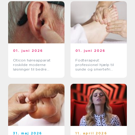
01. juni 2026
01. juni 2026
Oticon høreapparat
Fodterapeut:
roskilde moderne
professionel hjælp til
løsninger til bedre
sunde og smertefri
hørelse
fødder
31. maj 2026
11. april 2026