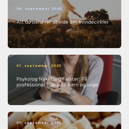
08. september 2025
Alt du behøver at vide om kvindecirkler
01. september 2025
Psykolog Nykøbing Falster: Få
professionel hjælp til børn og unge
01. september 2025