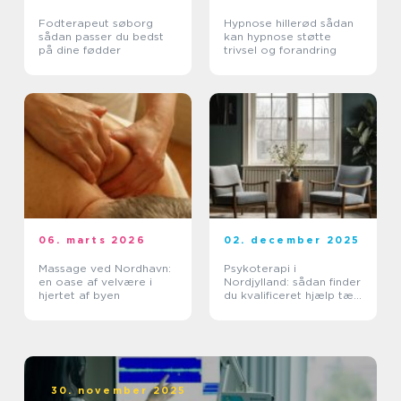
Fodterapeut søborg
Hypnose hillerød sådan
sådan passer du bedst
kan hypnose støtte
på dine fødder
trivsel og forandring
06. marts 2026
02. december 2025
Massage ved Nordhavn:
Psykoterapi i
en oase af velvære i
Nordjylland: sådan finder
hjertet af byen
du kvalificeret hjælp tæt
på dig
30. november 2025