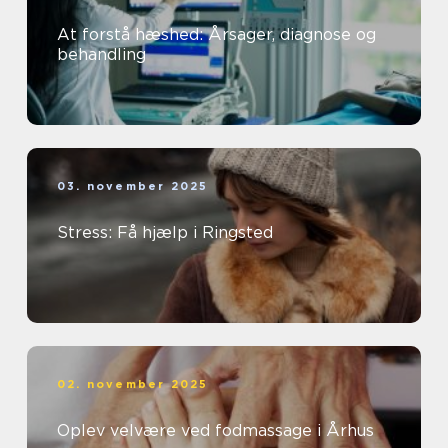
At forstå hæshed: Årsager, diagnose og
behandling
03. november 2025
Stress: Få hjælp i Ringsted
02. november 2025
Oplev velvære ved fodmassage i Århus