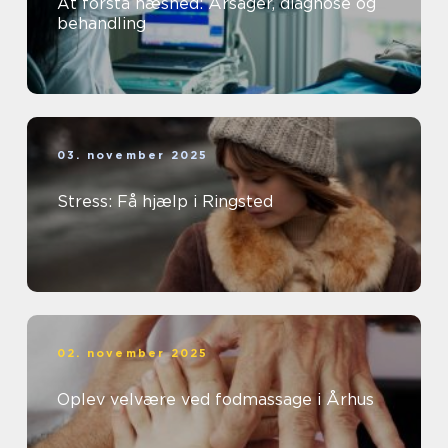
At forstå hæshed: Årsager, diagnose og
behandling
03. november 2025
Stress: Få hjælp i Ringsted
02. november 2025
Oplev velvære ved fodmassage i Århus