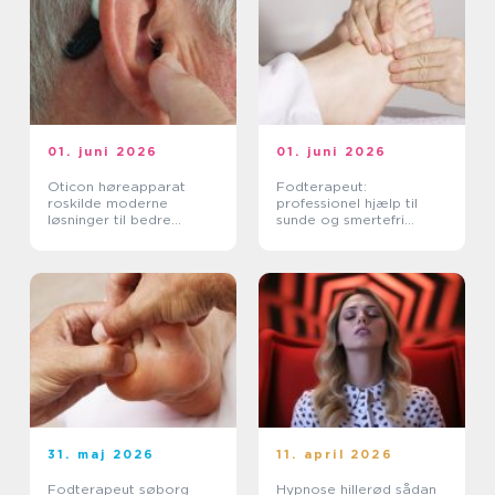
01. juni 2026
01. juni 2026
Oticon høreapparat
Fodterapeut:
roskilde moderne
professionel hjælp til
løsninger til bedre
sunde og smertefri
hørelse
fødder
31. maj 2026
11. april 2026
Fodterapeut søborg
Hypnose hillerød sådan