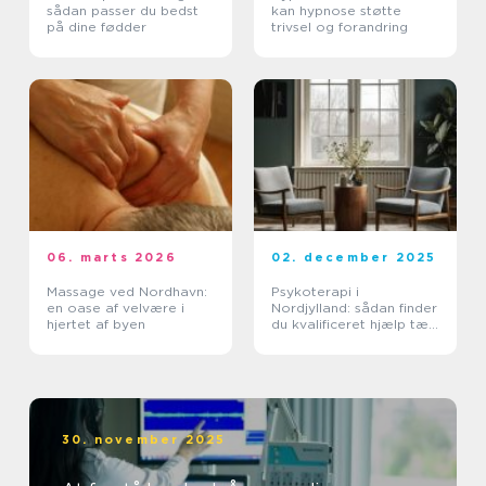
sådan passer du bedst
kan hypnose støtte
på dine fødder
trivsel og forandring
06. marts 2026
02. december 2025
Massage ved Nordhavn:
Psykoterapi i
en oase af velvære i
Nordjylland: sådan finder
hjertet af byen
du kvalificeret hjælp tæt
på dig
30. november 2025