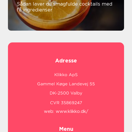
Sådan laver du smagfulde cocktails med
få ingredienser
Adresse
web:
www.klikko.dk/
Menu