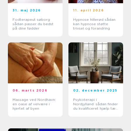
31. maj 2026
11. april 2026
Fodterapeut søborg
Hypnose hillerød sådan
sådan passer du bedst
kan hypnose støtte
på dine fødder
trivsel og forandring
06. marts 2026
02. december 2025
Massage ved Nordhavn:
Psykoterapi i
en oase af velvære i
Nordjylland: sådan finder
hjertet af byen
du kvalificeret hjælp tæt
på dig