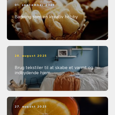
01. september 2025
Bagning som en kreativ hobby
28. august 2025
Brug tekstiler til at skabe et varmt og
indbydende hjem
27. august 2025