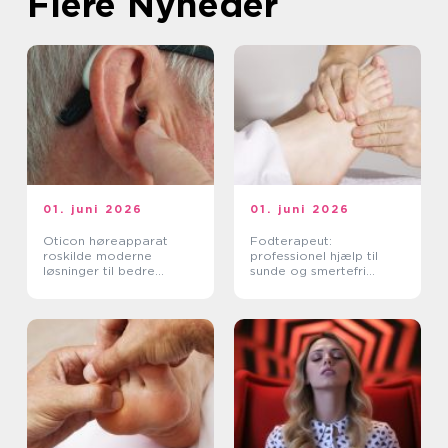
Flere Nyheder
01. juni 2026
01. juni 2026
Oticon høreapparat
Fodterapeut:
roskilde moderne
professionel hjælp til
løsninger til bedre
sunde og smertefri
hørelse
fødder