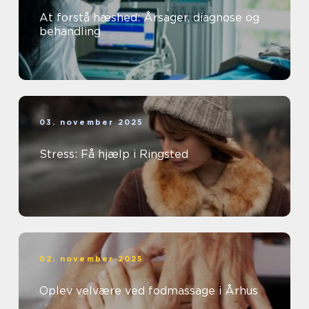
At forstå hæshed: Årsager, diagnose og
behandling
03. november 2025
Stress: Få hjælp i Ringsted
02. november 2025
Oplev velvære ved fodmassage i Århus