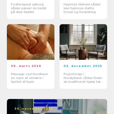
Fodterapeut søborg
Hypnose hillerød sådan
sådan passer du bedst
kan hypnose støtte
på dine fødder
trivsel og forandring
06. marts 2026
02. december 2025
Massage ved Nordhavn:
Psykoterapi i
en oase af velvære i
Nordjylland: sådan finder
hjertet af byen
du kvalificeret hjælp tæt
på dig
30. november 2025