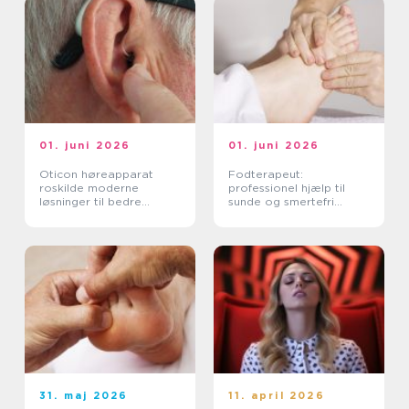
01. juni 2026
01. juni 2026
Oticon høreapparat
Fodterapeut:
roskilde moderne
professionel hjælp til
løsninger til bedre
sunde og smertefri
hørelse
fødder
31. maj 2026
11. april 2026