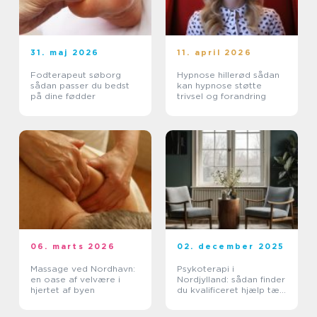
31. maj 2026
11. april 2026
Fodterapeut søborg
Hypnose hillerød sådan
sådan passer du bedst
kan hypnose støtte
på dine fødder
trivsel og forandring
06. marts 2026
02. december 2025
Massage ved Nordhavn:
Psykoterapi i
en oase af velvære i
Nordjylland: sådan finder
hjertet af byen
du kvalificeret hjælp tæt
på dig