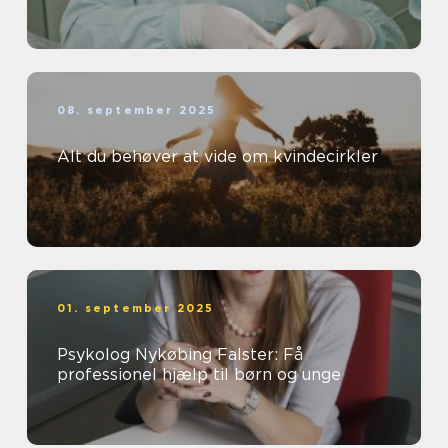
08. september 2025
Alt du behøver at vide om kvindecirkler
01. september 2025
Psykolog Nykøbing Falster: Få
professionel hjælp til børn og unge