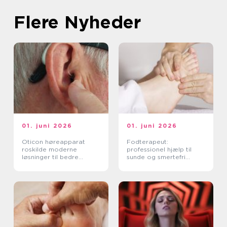
Flere Nyheder
01. juni 2026
01. juni 2026
Oticon høreapparat
Fodterapeut:
roskilde moderne
professionel hjælp til
løsninger til bedre
sunde og smertefri
hørelse
fødder