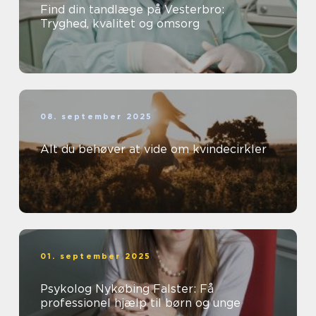
Find din tandlæge på Vesterbro:
Tryghed, kvalitet og omsorg
08. september 2025
Alt du behøver at vide om kvindecirkler
01. september 2025
Psykolog Nykøbing Falster: Få
professionel hjælp til børn og unge