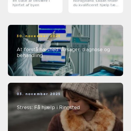
en oase af velvære i
Nordjylland: sådan finder
hjertet af byen
du kvalificeret hjælp tæt
på dig
30. november 2025
At forstå hæshed: Årsager, diagnose og
behandling
03. november 2025
Stress: Få hjælp i Ringsted