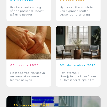
Fodterapeut søborg
Hypnose hillerød sådan
sådan passer du bedst
kan hypnose støtte
på dine fødder
trivsel og forandring
06. marts 2026
02. december 2025
Massage ved Nordhavn:
Psykoterapi i
en oase af velvære i
Nordjylland: sådan finder
hjertet af byen
du kvalificeret hjælp tæt
på dig
30. november 2025