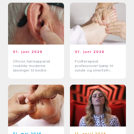
01. juni 2026
01. juni 2026
Oticon høreapparat
Fodterapeut:
roskilde moderne
professionel hjælp til
løsninger til bedre
sunde og smertefri
hørelse
fødder
31. maj 2026
11. april 2026