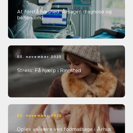
At forstå hæshed: Årsager, diagnose og
behandling
03. november 2025
Stress: Få hjælp i Ringsted
02. november 2025
Oplev velvære ved fodmassage i Århus