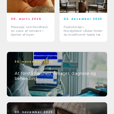
06. marts 2026
02. december 2025
Massage ved Nordhavn:
Psykoterapi i
en oase af velvære i
Nordjylland: sådan finder
hjertet af byen
du kvalificeret hjælp tæt
på dig
30. november 2025
At forstå hæshed: Årsager, diagnose og
behandling
03. november 2025