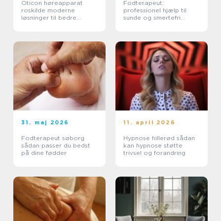
Oticon høreapparat
Fodterapeut:
roskilde moderne
professionel hjælp til
løsninger til bedre
sunde og smertefri
hørelse
fødder
31. maj 2026
11. april 2026
Fodterapeut søborg
Hypnose hillerød sådan
sådan passer du bedst
kan hypnose støtte
på dine fødder
trivsel og forandring