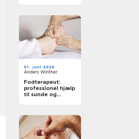
løsninger til bedre
hørelse
01. juni 2026
Anders Winther
Fodterapeut:
professionel hjælp
til sunde og
smertefri fødder