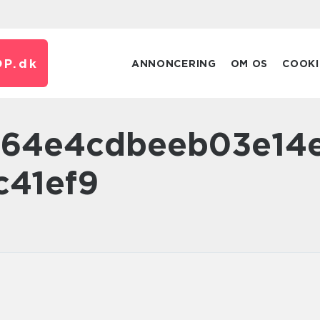
P.
dk
ANNONCERING
OM OS
COOKI
c41ef9