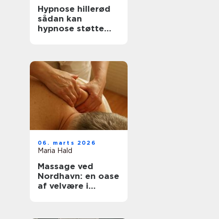
Hypnose hillerød
sådan kan
hypnose støtte
trivsel og
forandring
06. marts 2026
Maria Hald
Massage ved
Nordhavn: en oase
af velvære i
hjertet af byen