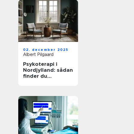
02. december 2025
Albert Pilgaard
Psykoterapi i
Nordjylland: sådan
finder du
kvalificeret hjælp
tæt på dig