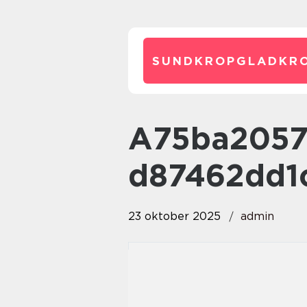
SUNDKROPGLADKRO
a75ba205764e4cdbeeb03e14e
d87462dd1
23 oktober 2025
admin