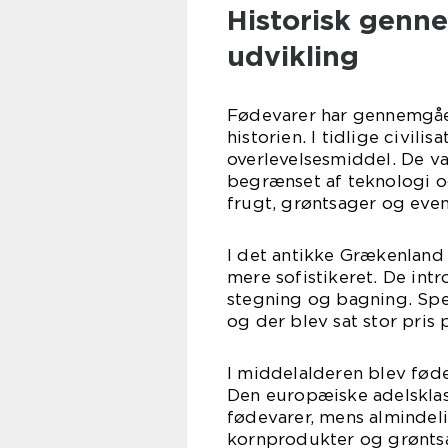
Historisk genn
udvikling
Fødevarer har gennemgå
historien. I tidlige civi
overlevelsesmiddel. De va
begrænset af teknologi og
frugt, grøntsager og event
I det antikke Grækenlan
mere sofistikeret. De int
stegning og bagning. Speci
og der blev sat stor pris
I middelalderen blev føde
Den europæiske adelskla
fødevarer, mens almindel
kornprodukter og grønts