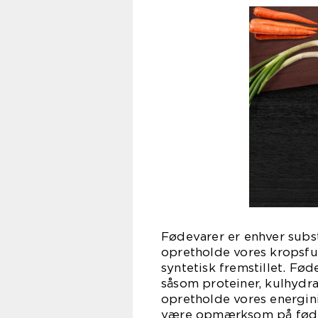
Fødevarer er enhver subs
opretholde vores kropsfun
syntetisk fremstillet. Fø
såsom proteiner, kulhydrat
opretholde vores energini
være opmærksom på fødev