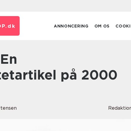
P.
dk
ANNONCERING
OM OS
COOKI
etartikel på 2000
rtensen
Redaktio