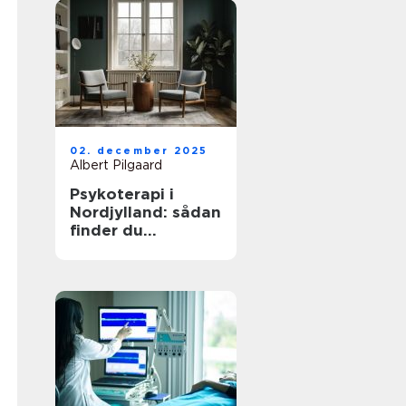
02. december 2025
Albert Pilgaard
Psykoterapi i
Nordjylland: sådan
finder du
kvalificeret hjælp
tæt på dig