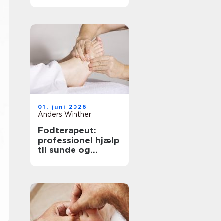
løsninger til bedre
hørelse
01. juni 2026
Anders Winther
Fodterapeut:
professionel hjælp
til sunde og
smertefri fødder