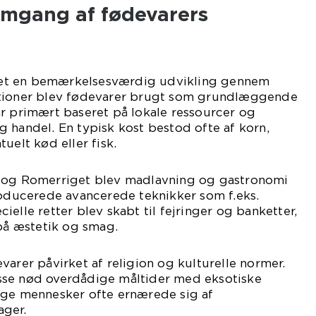
emgang af fødevarers
et en bemærkelsesværdig udvikling gennem
lisationer blev fødevarer brugt som grundlæggende
r primært baseret på lokale ressourcer og
 handel. En typisk kost bestod ofte af korn,
uelt kød eller fisk.
d og Romerriget blev madlavning og gastronomi
roducerede avancerede teknikker som f.eks.
elle retter blev skabt til fejringer og banketter,
 på æstetik og smag.
varer påvirket af religion og kulturelle normer.
sse nød overdådige måltider med eksotiske
ige mennesker ofte ernærede sig af
ager.