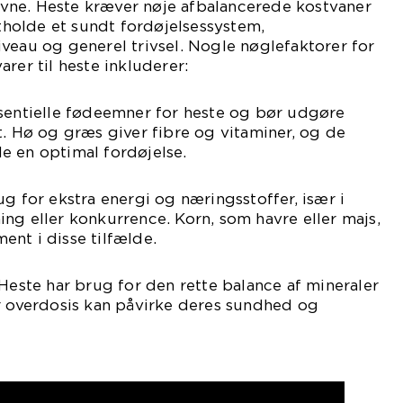
ne. Heste kræver nøje afbalancerede kostvaner
etholde et sundt fordøjelsessystem,
veau og generel trivsel. Nogle nøglefaktorer for
rer til heste inkluderer:
ssentielle fødeemner for heste og bør udgøre
t. Hø og græs giver fibre og vitaminer, og de
e en optimal fordøjelse.
ug for ekstra energi og næringsstoffer, især i
ng eller konkurrence. Korn, som havre eller majs,
nt i disse tilfælde.
 Heste har brug for den rette balance af mineraler
er overdosis kan påvirke deres sundhed og