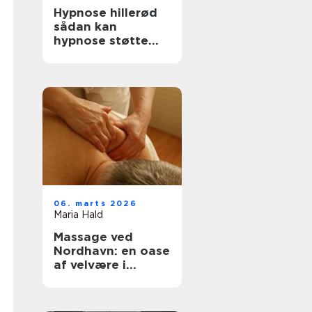
Hypnose hillerød
sådan kan
hypnose støtte
trivsel og
forandring
06. marts 2026
Maria Hald
Massage ved
Nordhavn: en oase
af velvære i
hjertet af byen