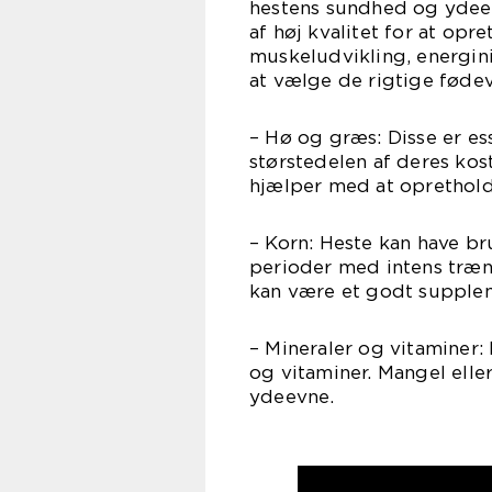
hestens sundhed og ydeev
af høj kvalitet for at opr
muskeludvikling, energini
at vælge de rigtige fødeva
– Hø og græs: Disse er e
størstedelen af deres kos
hjælper med at oprethold
– Korn: Heste kan have br
perioder med intens træni
kan være et godt suppleme
– Mineraler og vitaminer:
og vitaminer. Mangel ell
ydeevne.