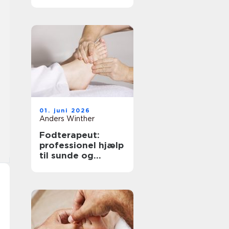
løsninger til bedre
hørelse
01. juni 2026
Anders Winther
Fodterapeut:
professionel hjælp
til sunde og
smertefri fødder