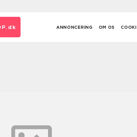
P.
dk
ANNONCERING
OM OS
COOKI