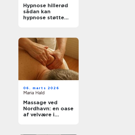
Hypnose hillerød
sådan kan
hypnose støtte
trivsel og
forandring
06. marts 2026
Maria Hald
Massage ved
Nordhavn: en oase
af velvære i
hjertet af byen