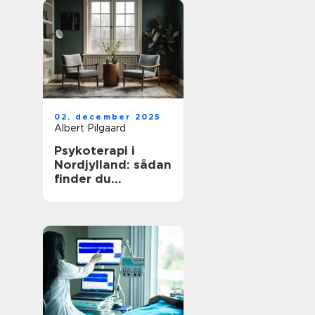
02. december 2025
Albert Pilgaard
Psykoterapi i
Nordjylland: sådan
finder du
kvalificeret hjælp
tæt på dig