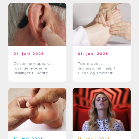
01. juni 2026
01. juni 2026
Oticon høreapparat
Fodterapeut:
roskilde moderne
professionel hjælp til
løsninger til bedre
sunde og smertefri
hørelse
fødder
31. maj 2026
11. april 2026