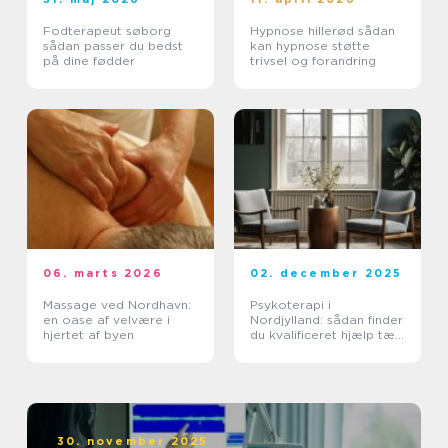
Fodterapeut søborg
Hypnose hillerød sådan
sådan passer du bedst
kan hypnose støtte
på dine fødder
trivsel og forandring
06. marts 2026
02. december 2025
Massage ved Nordhavn:
Psykoterapi i
en oase af velvære i
Nordjylland: sådan finder
hjertet af byen
du kvalificeret hjælp tæt
på dig
30. november 2025