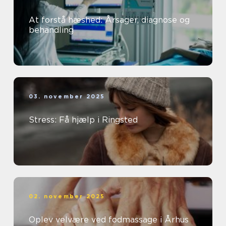
At forstå hæshed: Årsager, diagnose og
behandling
03. november 2025
Stress: Få hjælp i Ringsted
02. november 2025
Oplev velvære ved fodmassage i Århus