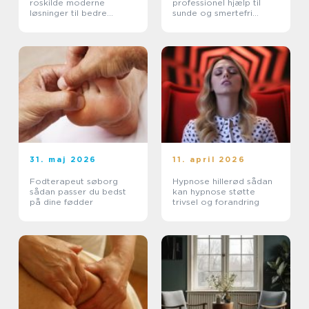
roskilde moderne
professionel hjælp til
løsninger til bedre
sunde og smertefri
hørelse
fødder
31. maj 2026
11. april 2026
Fodterapeut søborg
Hypnose hillerød sådan
sådan passer du bedst
kan hypnose støtte
på dine fødder
trivsel og forandring