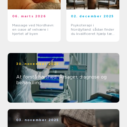
06. marts 2026
02. december 2025
Massage ved Nordhavn:
Psykoterapi i
en oase af velvære i
Nordjylland: sådan finder
hjertet af byen
du kvalificeret hjælp tæt
på dig
30. november 2025
At forstå hæshed: Årsager, diagnose og
behandling
03. november 2025