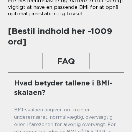
For hesteentusiaster og ryttere er det særligt
vigtigt at have en passende BMI for at opnå
optimal præstation og trivsel.
[Bestil indhold her -1009
ord]
FAQ
Hvad betyder tallene i BMI-
skalaen?
BMI-skalaen angiver, om man er
underernæret, normalvægtig, overvægtig
eller i farezonen for alvorlig overvægt. For
eksempel betyder en BMI på 18,5-24,9, at