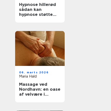
Hypnose hillerød
sådan kan
hypnose støtte
trivsel og
forandring
06. marts 2026
Maria Hald
Massage ved
Nordhavn: en oase
af velvære i
hjertet af byen