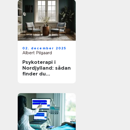
02. december 2025
Albert Pilgaard
Psykoterapi i
Nordjylland: sådan
finder du
kvalificeret hjælp
tæt på dig