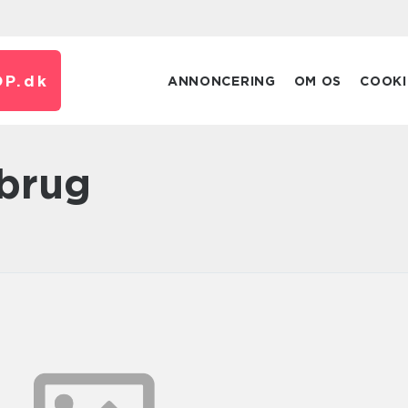
P.
dk
ANNONCERING
OM OS
COOKI
sbrug