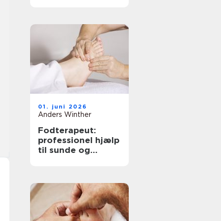
løsninger til bedre
hørelse
01. juni 2026
Anders Winther
Fodterapeut:
professionel hjælp
til sunde og
smertefri fødder