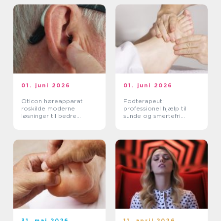
01. juni 2026
01. juni 2026
Oticon høreapparat
Fodterapeut:
roskilde moderne
professionel hjælp til
løsninger til bedre
sunde og smertefri
hørelse
fødder
31. maj 2026
11. april 2026