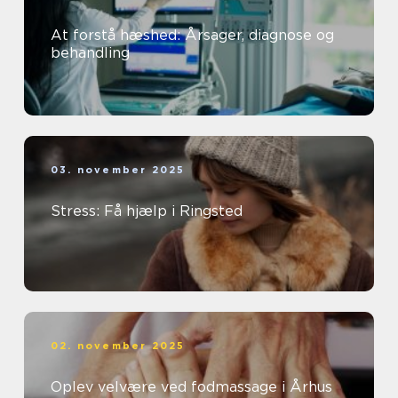
At forstå hæshed: Årsager, diagnose og
behandling
03. november 2025
Stress: Få hjælp i Ringsted
02. november 2025
Oplev velvære ved fodmassage i Århus