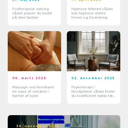
Fodterapeut søborg
Hypnose hillerød sådan
sådan passer du bedst
kan hypnose støtte
på dine fødder
trivsel og forandring
06. marts 2026
02. december 2025
Massage ved Nordhavn:
Psykoterapi i
en oase af velvære i
Nordjylland: sådan finder
hjertet af byen
du kvalificeret hjælp tæt
på dig
30. november 2025