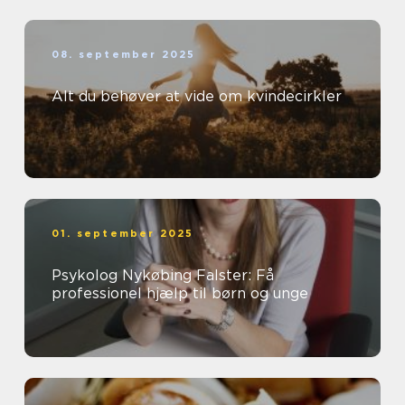
08. september 2025
Alt du behøver at vide om kvindecirkler
01. september 2025
Psykolog Nykøbing Falster: Få
professionel hjælp til børn og unge