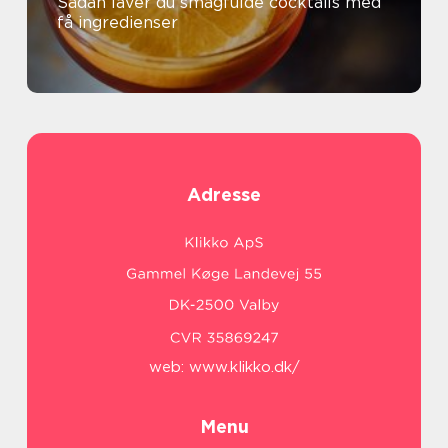
Sådan laver du smagfulde cocktails med
få ingredienser
Adresse
web:
www.klikko.dk/
Menu