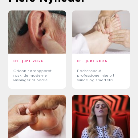
01. juni 2026
01. juni 2026
Oticon høreapparat
Fodterapeut:
roskilde moderne
professionel hjælp til
løsninger til bedre
sunde og smertefri
hørelse
fødder