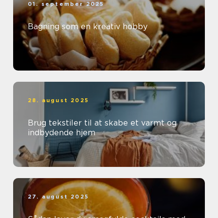
01. september 2025
Bagning som en kreativ hobby
28. august 2025
Brug tekstiler til at skabe et varmt og
indbydende hjem
27. august 2025